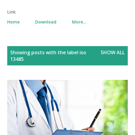
Link
Home
Download
More…
P
Showing posts with the label
iso
SHOW ALL
o
13485
s
t
s