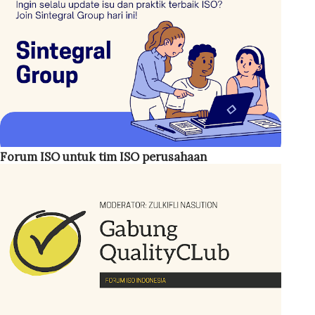
penerapan ISO 13485 adalah untuk menjamin alat kesehatan
yang beredar aman, bermutu, bermanfaat, terjangkau dan
tepat guna. Menurut survey yang dilakukan ISO pada 2013.
hingga akhir Desember 2013, sebanyak 25666 seritifikat
ISO 13485: 2003 telah diterbitkan untuk perusahaan di 95
negara, termasuk Indonesia. Tiga besar negara peraih
sertifikat ISO 13485 yak ni Amerika Serikat, Jerman dan
Italy, Perusahaan Indonesia yang telah bersertifikat ISO
Forum ISO untuk tim ISO perusahaan
13485 berjumlah 53 perusahaan, dari tahun ke tahun s...