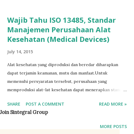
kesehatan terbaru ini, berikut dua dokumen penting Tips
for getting started with ISO 13485 Transition Planning
Wajib Tahu ISO 13485, Standar
Guidance for ISO13485:2016 Di bawah ini video penjesalan
Manajemen Perusahaan Alat
perubahan atau pembaruan: Baca juga: Format Prosedur
Kesehatan (Medical Devices)
ISO atau SOP Wajib Tahu ISO 13485, Standar Manajemen
Perusahaan Alat Kesehatan (Medical Devices)
July 14, 2015
Alat kesehatan yang diproduksi dan beredar diharapkan
dapat terjamin keamanan, mutu dan manfaat.Untuk
memenuhi persyaratan tersebut, perusahaan yang
memproduksi alat-lat kesehatan dapat menerapkan standar
internasional ISO 13485 . ISO 13485 - Medical devices —
SHARE
POST A COMMENT
READ MORE »
Quality management systems — Requirements for
Join Sintegral Group
regulatory purposes disusun oleh lembaga standardisasi
internasional ISO yang ditujukan kepada produsen alat-alat
MORE POSTS
kesehatan di seluruh dunia, termasuk Indonesia. Tujuan