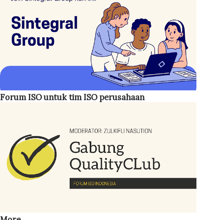
22301:2019 Security and resilience — Business continuity
management systems — Requirements . Standar ini
diterbitkan pada tahun 2019 dan ditujukan kepada setiap
organisasi, terlepas bidang usaha perusahaan. Standar
internasional BCM bisa dibaca melalui link berikut: ISO
22301:2019
Forum ISO untuk tim ISO perusahaan
More