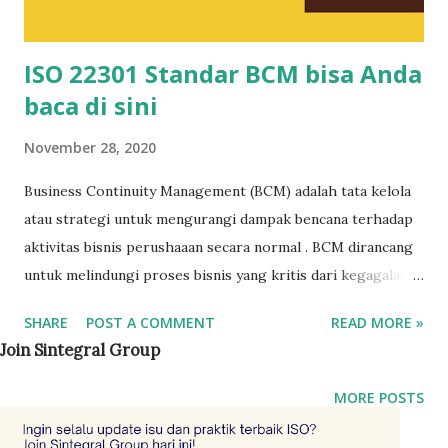
ISO 22301 Standar BCM bisa Anda
baca di sini
November 28, 2020
Business Continuity Management (BCM) adalah tata kelola
atau strategi untuk mengurangi dampak bencana terhadap
aktivitas bisnis perushaaan secara normal . BCM dirancang
untuk melindungi proses bisnis yang kritis dari kegagalan
akibat bencana, yang dapat mengakibatkan hilangnya
SHARE
POST A COMMENT
READ MORE »
kemampuan perusahaan dalam melakukan proses bisnis
Join Sintegral Group
secara normal. Bencana misalnya antara lain bencana alam
(kebakaran, gempa bumi) atau bencana dari manusia ( man
MORE POSTS
made disaster ) Lembaga standar internasional ISO telah
merilis standar BCM system dengan judul lengkap: ISO