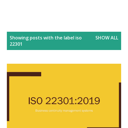
P
Showing posts with the label
iso
SHOW ALL
o
22301
s
t
s