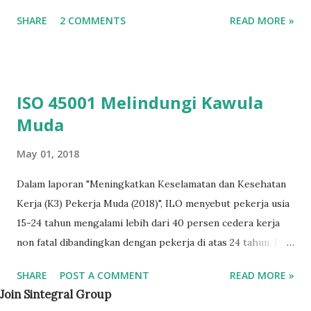
systems for educational organizations . Untuk mempelajari
SHARE
2 COMMENTS
READ MORE »
standar ISO Manajemen Organisasi Pendidikan, silahkan
download ISO 2101:2018 Baca juga: Ini Dia ISO 21001 -
Standar Internasional Manajemen Lembaga Pendidikan
Terbaru
ISO 45001 Melindungi Kawula
Muda
May 01, 2018
Dalam laporan "Meningkatkan Keselamatan dan Kesehatan
Kerja (K3) Pekerja Muda (2018)", ILO menyebut pekerja usia
15-24 tahun mengalami lebih dari 40 persen cedera kerja
non fatal dibandingkan dengan pekerja di atas 24 tahun. ILO
menyatakan pekerja muda cenderung memiliki
SHARE
POST A COMMENT
READ MORE »
keteramnpilan dan pengalaman kerja terbatas, akibatnya
Join Sintegral Group
bekerja dengan bidang yang tidak diinginkan, upah rendah