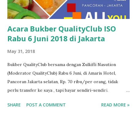
Acara Bukber QualityClub ISO
Rabu 6 Juni 2018 di Jakarta
May 31, 2018
Bukber QualityClub bersama dengan Zulkifli Nasution
(Moderator QualityClub) Rabu 6 Juni, di Amaris Hotel,
Pancoran Jakarta selatan, Rp. 70 ribu/per orang, tidak
perlu transfer ke saya , tapi bayar sendiri-sendiri.
QualityClub adalah komunitas ISO Indonesia yang berdiskusi
SHARE
POST A COMMENT
READ MORE »
tentang praktek-praktek ISO di perusahaan melalui WA
grup ISO dan milis QualityClub . Untuk menerapkan iso
perlu pemahaman yang mendalam. Memahami ISO tidak
cukup hanya dengan ikut training saja, namun perlu adanya