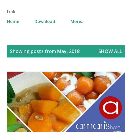
Link
Home
Download
More…
P
Showing posts from May, 2018
SHOW ALL
o
s
t
s