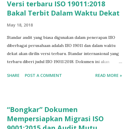
Versi terbaru ISO 19011:2018
diskusi dengan sesama pengguna standar ISO. Sebab itu
Bakal Terbit Dalam Waktu Dekat
saya membangun komunitas ISO dengan nama QualityClub.
Dalam beberapa kesempatan, QualityClub mengadakan
May 18, 2018
pertemuan atau kopi darat (kopdar). Kopdar banyak
diminati dan dihadiri oleh para anggota QualityClub. Kali ini
Standar audit yang biasa digunakan dalam penerapan ISO
QualityClub mengadakan bukber atau buka bersama.
diberbagai perusahaan adalah ISO 19011 dan dalam waktu
Berminat? Silahkan datang.
dekat akan dirilis versi terbaru. Standar internasional yang
terbaru diberi judul ISO 19011:2018. Dokumen ini akan
menggantikan ISO 19011:2011. ISO 19011:2018 memberikan
SHARE
POST A COMMENT
READ MORE »
panduan tentang sistem manajemen audit, termasuk
prinsip-prinsip audit, mengelola program audit dan
melakukan audit sistem manajemen, serta panduan tata cara
evaluasi kompetensi individu yang terlibat dalam proses
“Bongkar” Dokumen
audit, termasuk orang yang mengelola audit, program
Mempersiapkan Migrasi ISO
audit, auditor dan tim audit. Versi terbaru ISO 19011:2018
9001:2015 dan Audit Mutu
direncanakan terbit pertengahan 2018. Baca juga: Pedoman