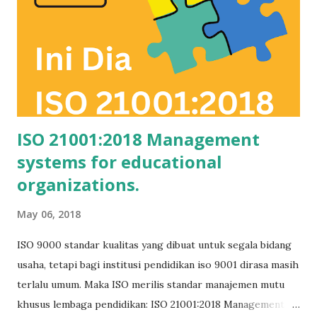
template SOP tersedia) - Menyusun notulen rapat
manajemen review (RTM ISO 9001:2015; template RTM
tersedia) - Membuat tahapan migrasi ISO 9001:2015 Setiap
peserta diberikan soft copy dokumen template ISO untuk di
isi dalam workshop . Sebab itu d isarankan membawa lapto...
ISO 21001:2018 Management
systems for educational
organizations.
May 06, 2018
ISO 9000 standar kualitas yang dibuat untuk segala bidang
usaha, tetapi bagi institusi pendidikan iso 9001 dirasa masih
terlalu umum. Maka ISO merilis standar manajemen mutu
khusus lembaga pendidikan: ISO 21001:2018 Management