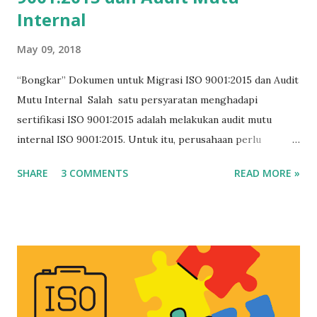
Audit ISO 19011:2018 Terbaru
Internal
May 09, 2018
“Bongkar” Dokumen untuk Migrasi ISO 9001:2015 dan Audit
Mutu Internal Salah satu persyaratan menghadapi
sertifikasi ISO 9001:2015 adalah melakukan audit mutu
internal ISO 9001:2015. Untuk itu, perusahaan perlu
mempersiapkan dan melakukan kegiatan audit internal oleh
SHARE
3 COMMENTS
READ MORE »
auditor yang terlatih. Dua hari training ini membantu Anda
dan membahas dua topik: Hari pertama : Upgrade dokumen
ISO. Peserta dibekali carai m enyiapkan dokumen-dokumen
ISO untuk keperluan migrasi ISO 9001:2015 : - Menyusun
Manual Mutu ISO 9001:2015 ( template manua l mutu
tersedia) - Mengisi tabel risiko dan peluang ( template
tabel tersedia) - Membuat SOP manajemen risiko (