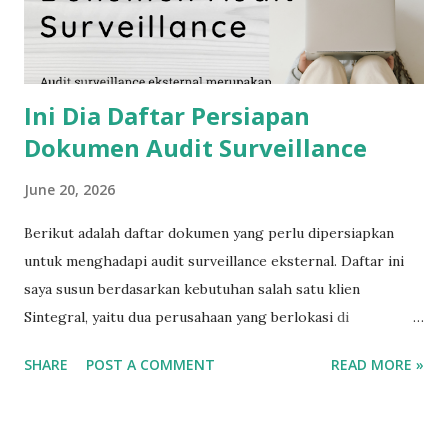
Ini Dia Daftar Persiapan
Dokumen Audit Surveillance
June 20, 2026
Berikut adalah daftar dokumen yang perlu dipersiapkan
untuk menghadapi audit surveillance eksternal. Daftar ini
saya susun berdasarkan kebutuhan salah satu klien
Sintegral, yaitu dua perusahaan yang berlokasi di
Palembang, dan dapat dijadikan sebagai referensi dalam
SHARE
POST A COMMENT
READ MORE »
mempersiapkan proses audit. isu internal dan eksternal.
Daftar pihak berkepentingan beserta kebutuhan dan
harapannya. Ruang lingkup sertifikasi ISO 9001. Peta