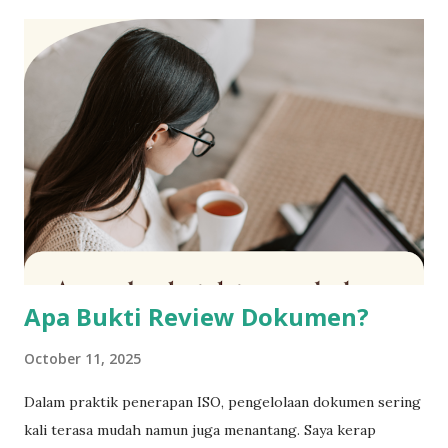
proses bisnis ( Business Process ). Kebijakan Mutu.
Struktur organisasi, SK Tim ISO, dan uraian jabatan ( Job
Description ). Register risiko dan peluang mutu. Sasaran
mutu beserta monitoring pencapaiannya. SOP Manajemen
Perubahan dan formulir perubahan. SOP Pelatihan,
program pelatihan, matriks kompetensi, serta evaluasi
efektivitas pelatihan. Formulir dan bukti perawatan sarana
dan prasarana (gedung, genset, AC, kendaraan, dan lain-lain).
Daftar alat ukur dan bukti kalibrasi. Bukti sosialisasi Sistem
Manajemen Mutu kepada seluruh personel. Daftar induk
dokumen dan re...
Apa Bukti Review Dokumen?
October 11, 2025
Dalam praktik penerapan ISO, pengelolaan dokumen sering
kali terasa mudah namun juga menantang. Saya kerap