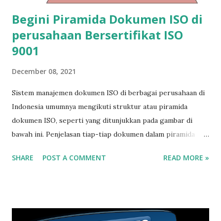
diperbarui agar isinya tetap s...
Begini Piramida Dokumen ISO di
perusahaan Bersertifikat ISO
9001
December 08, 2021
Sistem manajemen dokumen ISO di berbagai perusahaan di
Indonesia umumnya mengikuti struktur atau piramida
dokumen ISO, seperti yang ditunjukkan pada gambar di
bawah ini. Penjelasan tiap-tiap dokumen dalam piramida
dokumen ISO di atas adalah sebagai berikut: Manual memuat
SHARE
POST A COMMENT
READ MORE »
kebijakan-kebijakan perusahaan, struktur organisasi, bisnis
proses dan ruang lingkup penerapan sistem manajemen
mutu Standard Operation Procedure atau SOP merupakan
panduan kerja yang melibatkan berbagai departemen.
Working Instruction (WI) atau Instruksi kerja (IK) adalah