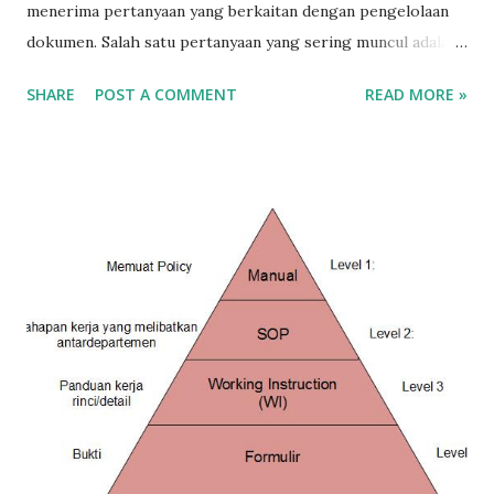
menerima pertanyaan yang berkaitan dengan pengelolaan
dokumen. Salah satu pertanyaan yang sering muncul adalah:
apa bukti bahwa kita telah melakukan review terhadap
SHARE
POST A COMMENT
READ MORE »
dokumen ISO, misalnya SOP? Seperti kita ketahui,
penerapan standar ISO 9001 membutuhkan berbagai
dokumen, seperti manual, SOP, dan instruksi kerja. Semua
dokumen tersebut menjadi panduan dalam menjalankan
aktivitas kerja sehari-hari. Sebagai contoh, kita ambil SOP
Pembelian. SOP ini menjelaskan urutan proses pembelian,
mulai dari permintaan barang hingga barang datang dan
diterima oleh pihak yang mengajukan permintaan. SOP
Pembelian memberikan panduan tentang cara mengelola
pembelian barang dan jasa dengan benar. Seiring
berjalannya waktu, sangat mungkin terjadi perubahan dalam
proses pembelian. Perubahan tersebut dapat disebabkan
oleh berbagai faktor. Oleh karena itu, SOP Pembelian perlu