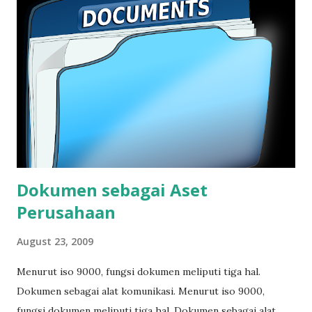
dokumen yang menjelaskan aturan kerja secara rinci.
Instruksi kerja umumnya hanya berlaku di satu unit kerja.
Formulir atau rekaman adalah dokumen jenis khusus.
Dokumen ini menunjukkan bukti telah dilaksanakannya suatu
kegiatan. Tingkatan dokumen iso di atas adalah hirarki yang
sering digunakan dalam penerapan sistem manajemen mutu
ISO 9001. Namun demikian, apabila perusahaan memiliki
sistem tingkatan dokumentasi yang telah disesuaikan den...
Dokumen sebagai Aset
Perusahaan
August 23, 2009
Menurut iso 9000, fungsi dokumen meliputi tiga hal.
Dokumen sebagai alat komunikasi. Menurut iso 9000,
fungsi dokumen meliputi tiga hal. Dokumen sebagai alat