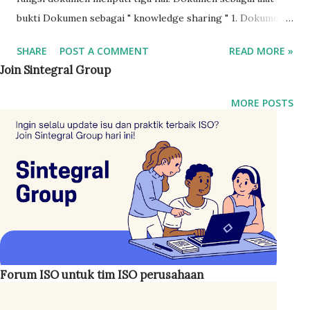
bukti Dokumen sebagai " knowledge sharing " 1. Dokumen
sebagai alat komunikasi Dalam sebuah dokumen (quality
SHARE
POST A COMMENT
READ MORE »
document) termuat informasi-informasi penting untuk
Join Sintegral Group
melaksanakan pekerjaan. Contohnya dokumen yang memuat
perencanaan, dokumen yang berisi daftar sediaan, dokumen
MORE POSTS
yang memuat riwayat pelatihan, dll. 2. Dokumen sebagai alat
bukti Seorang inspektor dapat menunjukkan butki bahwa ia
telah melakukan inspeksi barang dengan menunjukkan
checksheet pemeriksaan barang. Checksheet adalah
dokumen. 3. Dokumen sebagai " knowledge sharing "
Dengan menggunakan drawing yang terdahulu, misalnya,
seorang designer dapat mengembangkan produk barunya.
Seperti aset-aset perusahaan yang lain, dokumen harus
dikontrol secara sistematis dan terstruktur. Tujuannya agar
Forum ISO untuk tim ISO perusahaan
do...