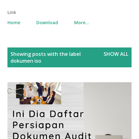
Link
Home
Download
More…
P
Showing posts with the label
SHOW ALL
o
dokumen iso
s
t
s