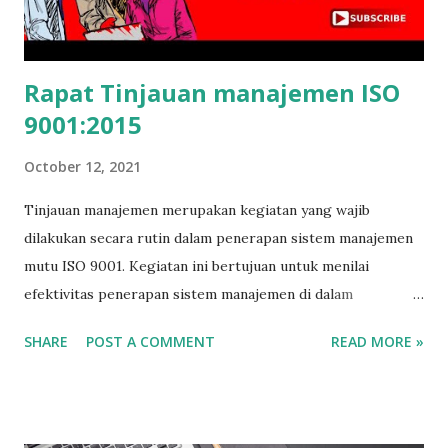
Rapat Tinjauan manajemen ISO
9001:2015
October 12, 2021
Tinjauan manajemen merupakan kegiatan yang wajib
dilakukan secara rutin dalam penerapan sistem manajemen
mutu ISO 9001. Kegiatan ini bertujuan untuk menilai
efektivitas penerapan sistem manajemen di dalam
perusahaan. Pelaksanaan tinjauan manajemen dapat
SHARE
POST A COMMENT
READ MORE »
dilakukan dalam berbagai periode, mulai dari harian,
mingguan, bulanan, hingga tahunan. Namun, sebagian besar
perusahaan memilih melaksanakannya secara tahunan.
Tinjauan manajemen dapat dilakukan dalam berbagai bentuk,