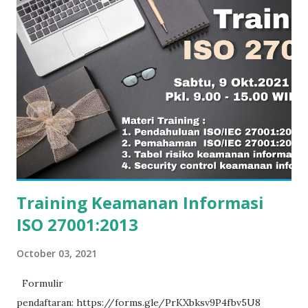
salah satunya melalui rapat formal. Meskipun rapat bukan
satu-satunya metode yang dapat digunakan, pendekatan ini
merupakan cara yang paling umum diterapkan oleh banyak
perusahaan. Informasi selanjutnya tentang tinjauan
manajemen ISO 9001 dapat disimak melalui video webinar
QualityClub Baca juga Audit Internal ISO 9001:2015
Tulisan ini diperbarui 2 April 2026
Training Keamanan Informasi
ISO 27001:2013
October 03, 2021
Formulir
pendaftaran: https://forms.gle/PrKXbksv9P4fbv5U8