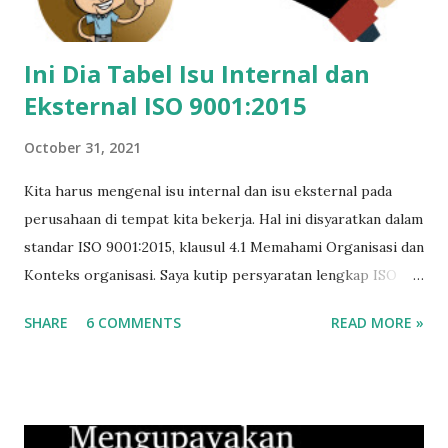
Ini Dia Tabel Isu Internal dan
Eksternal ISO 9001:2015
October 31, 2021
Kita harus mengenal isu internal dan isu eksternal pada
perusahaan di tempat kita bekerja. Hal ini disyaratkan dalam
standar ISO 9001:2015, klausul 4.1 Memahami Organisasi dan
Konteks organisasi. Saya kutip persyaratan lengkap ISO
9001:2015 terkait konteks organisasi yang berbunyi: 4.1
SHARE
6 COMMENTS
READ MORE »
Memahami organisasi dan konteksnya Organisasi harus
menentukan masalah internal dan eksternal yang relevan
dengan tujuan dan arahan stratejik yang dapat berpengaruh
pada kemampuan untuk mencapai hasil yang diinginkan dari
sistem manajemen mutu. Organisasi harus memantau dan