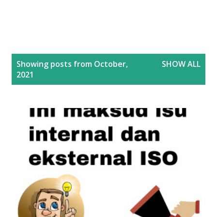
P
Showing posts from October,
SHOW ALL
o
2021
s
t
s