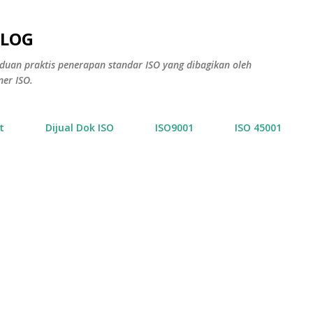
Skip to main content
BLOG
anduan praktis penerapan standar ISO yang dibagikan oleh
ner ISO.
t
Dijual Dok ISO
ISO9001
ISO 45001