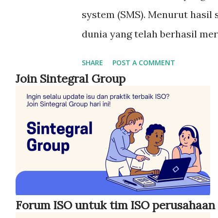
system (SMS). Menurut hasil s
dunia yang telah berhasil mer
5005. Perusahaan Indonesia ya
SHARE
POST A COMMENT
berjumlah 23 (per tahun 2017)
Join Sintegral Group
survey menerangkan lebih lanj
mengadopsi ISO 20000-1 adala
transport, storage and commu
equipment, financial intermedi
administration, printing com
tobacco dan sektor jasa lainn
Forum ISO untuk tim ISO perusahaan