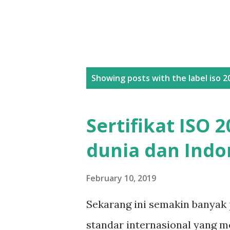
P
Showing posts with the label
iso 2
o
s
Sertifikat ISO 
t
dunia dan Indo
s
February 10, 2019
Sekarang ini semakin banyak
standar internasional yang m