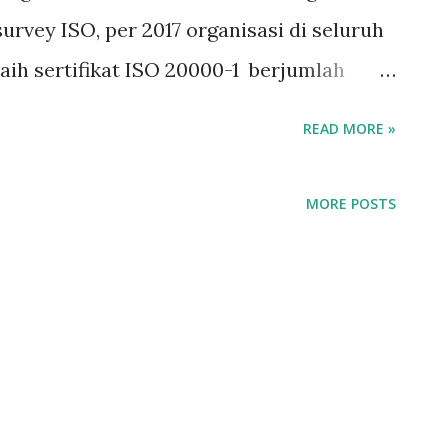
urvey ISO, per 2017 organisasi di seluruh
aih sertifikat ISO 20000-1 berjumlah
ng telah bersertifikat ISO 20000-1
READ MORE »
, dan sepertinya akan meningkat. Hasil
ut, sektor industri yang paling banyak
MORE POSTS
h Information Technology (IT), disusul
nication electrical and optical
ation, real estate, rental, public
panies, food products, beverages and
ya.