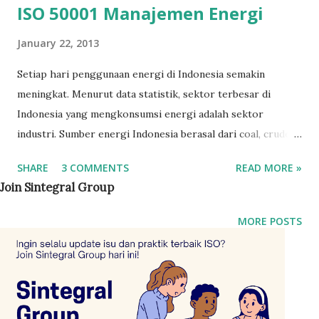
ISO 50001 Manajemen Energi
January 22, 2013
Setiap hari penggunaan energi di Indonesia semakin
meningkat. Menurut data statistik, sektor terbesar di
Indonesia yang mengkonsumsi energi adalah sektor
industri. Sumber energi Indonesia berasal dari coal, crude
oil and product, natural and gas product, hydropower,
SHARE
3 COMMENTS
READ MORE »
geothermal dan biomassa. Jikalau konsumsi energi terus
Join Sintegral Group
menaik, bakalan kita kehabisan energy. Kalau habis, maka
kita tidak bisa memproduksi barang sebab energi
MORE POSTS
merupakan salah satu sumber daya yang digunakan oleh
perusahaan dalam memproduksi barang. Kata orang banyak
sekali faktor yang menyebabkan kenaikan konsumsi energi
itu, misalnya karena faktor budaya, lingkungan, dan lain
sebagainya. Namun, bukan faktor itu yang ingin saya