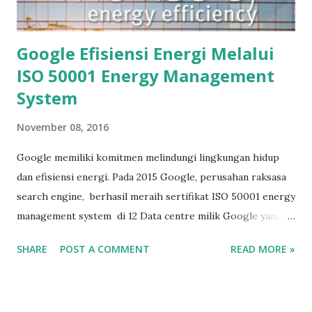
Google Efisiensi Energi Melalui
ISO 50001 Energy Management
System
November 08, 2016
Google memiliki komitmen melindungi lingkungan hidup
dan efisiensi energi. Pada 2015 Google, perusahan raksasa
search engine, berhasil meraih sertifikat ISO 50001 energy
management system di 12 Data centre milik Google yang
tersebar di seluruh dunia. Sertifikat ISO 50001 berhasil
SHARE
POST A COMMENT
READ MORE »
diraih Google untuk ke 12 Data centre yang meliputi 7 Data
centre di USA, 3 di Eropa dan 2 di Asia Artikel tentang
manfaat yang diperoleh Google dalam penerapan ISO