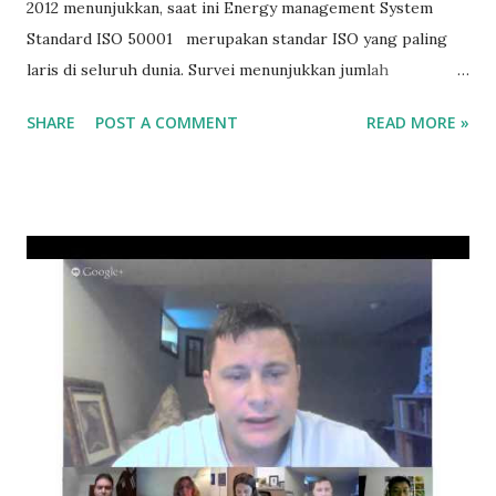
2012 menunjukkan, saat ini Energy management System
Standard ISO 50001 merupakan standar ISO yang paling
laris di seluruh dunia. Survei menunjukkan jumlah
perusahaan yang mengadopsi standar ISO 50001 meningkat
SHARE
POST A COMMENT
READ MORE »
332 %. Kini ISO 50001 telah diadopsi di 60 negara. Negara
terbanyak mengadopsi ISO 50001 adalah Jerman, diikuti
Spanyol dan Denmark. Sumber: The ISO Survey - 2012 Baca
juga: Mengenal Model Manajemen Energi ISO 50001 ISO
50001 Manajemen Energi Tanya Jawab Manajemen Energi
ISO 50001