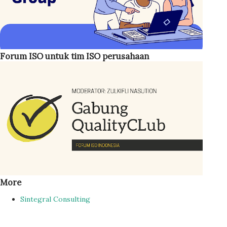
sampaikan. Yang ingin saya kemukakan di sini agar kita
hemat dalam mengkonsumsi energi, menggunakan energi
jangan boros dan kalau bisa efisien. Sekarang ini sudah ada
standar internasional yang mengatur soal pengelolaan
Forum ISO untuk tim ISO perusahaan
energi: ISO 50001 Manajemen Energi. Tuj...
More
Sintegral Consulting