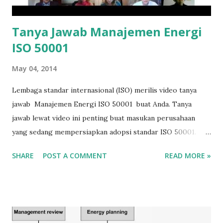
Tanya Jawab Manajemen Energi
ISO 50001
May 04, 2014
Lembaga standar internasional (ISO) merilis video tanya
jawab Manajemen Energi ISO 50001 buat Anda. Tanya
jawab lewat video ini penting buat masukan perusahaan
yang sedang mempersiapkan adopsi standar ISO 50001.
Saran saya, sebaiknya simak video yang dirilis resmi oleh
SHARE
POST A COMMENT
READ MORE »
ISO ini. Tanya jawab berkisar tentang apa itu ISO 50001?
Bagaimana memulai ISO 50001, apa saja kendala dalam
penerapan standar internasional ini, apakah banyak
dokumen diperlukan, dan masih banyak pertanyaan -
pertanyaan lain yang dijawab oleh empat orang praktisi