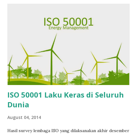
50001 dapat dibaca di majalah ISO focus edisi 119 di bawah
ini: "Google Creating a more Energy-Efficient Web" ( klik
gambar ) source ISO Baca juga: ISO 50001 Laku Keras di
Seluruh Dunia Mengenal Model Manajemen Energi ISO
50001 ISO 50001 Manajemen Energi
ISO 50001 Laku Keras di Seluruh
Dunia
August 04, 2014
Hasil survey lembaga ISO yang dilaksanakan akhir desember