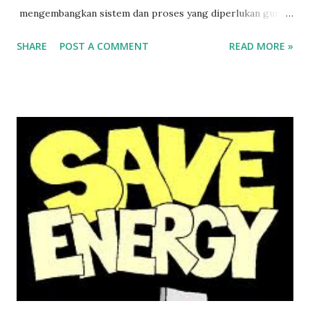
mengembangkan sistem dan proses yang diperlukan guna
meningkatkan kinerja energi, termasuk efisiensi energi,
SHARE
POST A COMMENT
READ MORE »
penggunaan dan konsumsi energi. Implementasi standar
ISO 50001 mengarah pada pengurangan emisi gas rumah
kaca, mengurangi dampak lingkungan yang merugikan
serta meminimalisir biaya energi melalui penerapan
manajemen yang terstruktur dan sistematis. Standar ISO
50001 berlaku bagi semua jenis dan ukuran organisasi,
terlepas dari geografis, budaya atau kondisi organisasi.
Berikut adalah model manajemen energi yang diadopsi
ISO50001: Baca juga: ISO 50001 Manajemen Energi Tanya
Jawab Manajemen Energi ISO 50001 ISO 50001 Laku Keras
di Seluruh Dunia