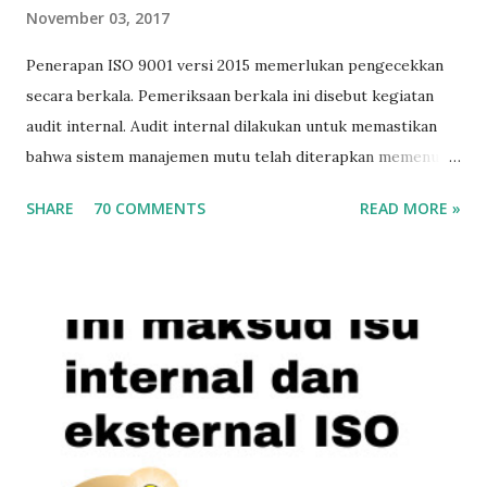
November 03, 2017
Penerapan ISO 9001 versi 2015 memerlukan pengecekkan
secara berkala. Pemeriksaan berkala ini disebut kegiatan
audit internal. Audit internal dilakukan untuk memastikan
bahwa sistem manajemen mutu telah diterapkan memenuhi
kaidah-kaidah yang disyaratkan ISO 9001 versi 2015. Agar
SHARE
70 COMMENTS
READ MORE »
kegiatan audit internal tidak terlalu lama, pelaksanaan audit
membutuhkan alat-alat bantu, misalnya checklist audit.
Checklist audit akan membantu auditor (orang yang
melakukan audit) sebagai panduan. Password Contoh
checklist audit ISO 9001 versi 2015 (password LIST01) File
Checklist audit ini merupakan sumbangan bapak Safrudin
(syafaran@yahoo.com), anggota WA Grup ISO Semoga file
bermanfaat buat Anda yang bertugas sebagai auditor
internal perusahaan dalam rangka melakukan audit internal