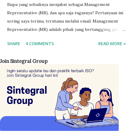
Siapa yang sebaiknya menjabat sebagai Management
Representative (MR), dan apa saja tugasnya? Pertanyaan ini
sering saya terima, terutama melalui email. Management
Representative (MR) adalah pihak yang bertanggung jawab
terhadap keberlangsungan sistem manajemen mutu ISO
SHARE
4 COMMENTS
READ MORE »
9001 di perusahaan. Perannya adalah mengoordinasikan
seluruh jajaran manajemen agar sistem berjalan sesuai
Join Sintegral Group
dengan persyaratan standar. Standar ISO 9001 sendiri tidak
menetapkan kriteria khusus mengenai siapa yang harus
menjabat sebagai MR. Namun, disarankan posisi ini
dipegang oleh personel dengan jabatan cukup tinggi,
seperti General Manager (GM) . Jika hal tersebut tidak
memungkinkan, manajemen setidaknya menunjuk seseorang
pada level manajer . Hal ini penting karena MR berperan
sebagai koordinator sekaligus penggerak implementasi
sistem mutu di perusahaan. ISO 45001:2018 Bahasa