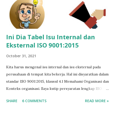
sistem manajemen mutu berbasis ISO 9001 versi 2015.
Ini Dia Tabel Isu Internal dan
Eksternal ISO 9001:2015
October 31, 2021
Kita harus mengenal isu internal dan isu eksternal pada
perusahaan di tempat kita bekerja. Hal ini disyaratkan dalam
standar ISO 9001:2015, klausul 4.1 Memahami Organisasi dan
Konteks organisasi. Saya kutip persyaratan lengkap ISO
9001:2015 terkait konteks organisasi yang berbunyi: 4.1
SHARE
6 COMMENTS
READ MORE »
Memahami organisasi dan konteksnya Organisasi harus
menentukan masalah internal dan eksternal yang relevan