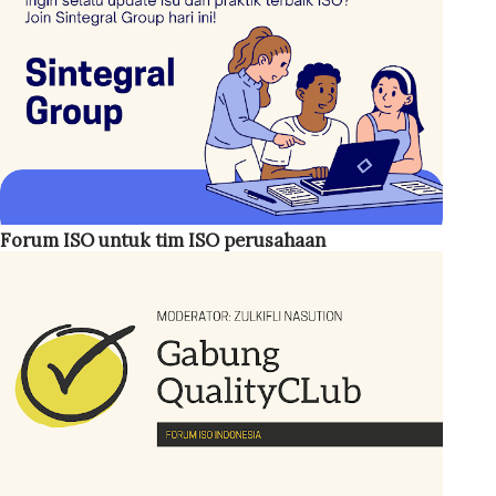
menetapkan kriteria khusus mengenai siapa yang harus
menjabat sebagai MR. Namun, disarankan posisi ini
dipegang oleh personel dengan jabatan cukup tinggi,
seperti General Manager (GM) . Jika hal tersebut tidak
memungkinkan, manajemen setidaknya menunjuk seseorang
pada level manajer . Hal ini penting karena MR berperan
sebagai koordinator sekaligus penggerak implementasi
sistem mutu di perusahaan. ISO 45001:2018 Bahasa
Forum ISO untuk tim ISO perusahaan
Indonesia Adapun tugas-tugas Management Representative
antara lain: Menjamin sistem manajemen mutu ISO 9001
ditetapkan, diterapkan, d...