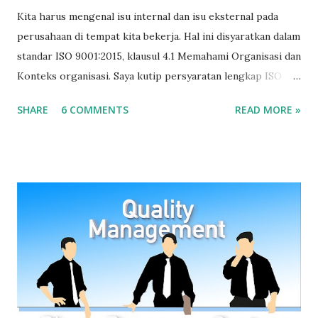
Kita harus mengenal isu internal dan isu eksternal pada
perusahaan di tempat kita bekerja. Hal ini disyaratkan dalam
standar ISO 9001:2015, klausul 4.1 Memahami Organisasi dan
Konteks organisasi. Saya kutip persyaratan lengkap ISO
9001:2015 terkait konteks organisasi yang berbunyi: 4.1
SHARE
6 COMMENTS
READ MORE »
Memahami organisasi dan konteksnya Organisasi harus
menentukan masalah internal dan eksternal yang relevan
dengan tujuan dan arahan stratejik yang dapat berpengaruh
pada kemampuan untuk mencapai hasil yang diinginkan dari
sistem manajemen mutu. Organisasi harus memantau dan
meninjau informasi tentang isu internal dan eksternal.
Sumber: SNI ISO 9001:2015