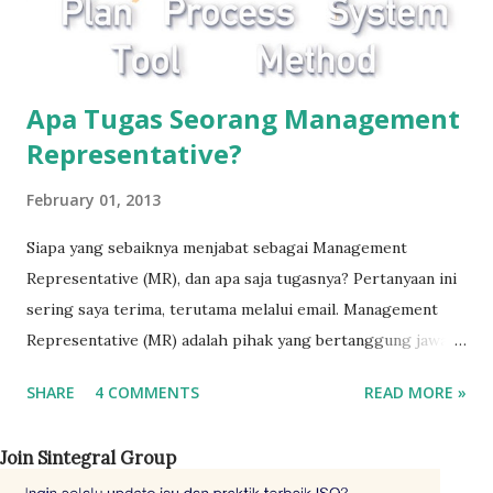
Apa Tugas Seorang Management
Representative?
February 01, 2013
Siapa yang sebaiknya menjabat sebagai Management
Representative (MR), dan apa saja tugasnya? Pertanyaan ini
sering saya terima, terutama melalui email. Management
Representative (MR) adalah pihak yang bertanggung jawab
terhadap keberlangsungan sistem manajemen mutu ISO
SHARE
4 COMMENTS
READ MORE »
9001 di perusahaan. Perannya adalah mengoordinasikan
seluruh jajaran manajemen agar sistem berjalan sesuai
Join Sintegral Group
dengan persyaratan standar. Standar ISO 9001 sendiri tidak