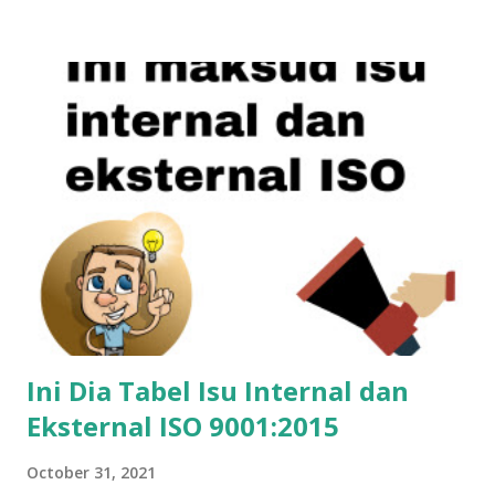
Checklist audit akan membantu auditor (orang yang
melakukan audit) sebagai panduan. Password Contoh
checklist audit ISO 9001 versi 2015 (password LIST01) File
Checklist audit ini merupakan sumbangan bapak Safrudin
(syafaran@yahoo.com), anggota WA Grup ISO Semoga file
bermanfaat buat Anda yang bertugas sebagai auditor
internal perusahaan dalam rangka melakukan audit internal
sistem manajemen mutu berbasis ISO 9001 versi 2015.
Ini Dia Tabel Isu Internal dan
Eksternal ISO 9001:2015
October 31, 2021