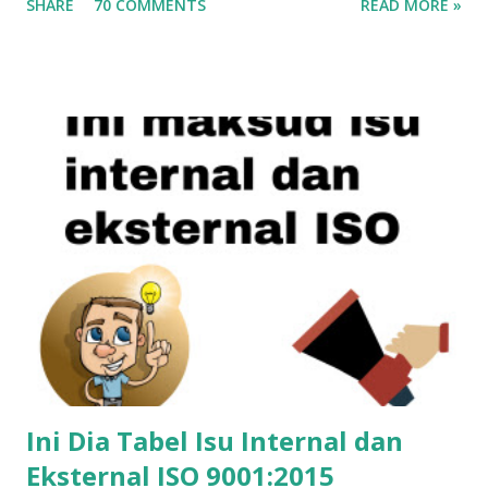
SHARE
70 COMMENTS
READ MORE »
kegiatan audit internal tidak terlalu lama, pelaksanaan audit
membutuhkan alat-alat bantu, misalnya checklist audit.
Checklist audit akan membantu auditor (orang yang
melakukan audit) sebagai panduan. Password Contoh
checklist audit ISO 9001 versi 2015 (password LIST01) File
Checklist audit ini merupakan sumbangan bapak Safrudin
(syafaran@yahoo.com), anggota WA Grup ISO Semoga file
bermanfaat buat Anda yang bertugas sebagai auditor
internal perusahaan dalam rangka melakukan audit internal
sistem manajemen mutu berbasis ISO 9001 versi 2015.
Ini Dia Tabel Isu Internal dan
Eksternal ISO 9001:2015