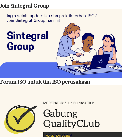
Join Sintegral Group
dengan persyaratan standar. Standar ISO 9001 sendiri tidak
menetapkan kriteria khusus mengenai siapa yang harus
menjabat sebagai MR. Namun, disarankan posisi ini
dipegang oleh personel dengan jabatan cukup tinggi,
seperti General Manager (GM) . Jika hal tersebut tidak
memungkinkan, manajemen setidaknya menunjuk seseorang
pada level manajer . Hal ini penting karena MR berperan
sebagai koordinator sekaligus penggerak implementasi
sistem mutu di perusahaan. ISO 45001:2018 Bahasa
Forum ISO untuk tim ISO perusahaan
Indonesia Adapun tugas-tugas Management Representative
antara lain: Menjamin sistem manajemen mutu ISO 9001
ditetapkan, diterapkan, d...