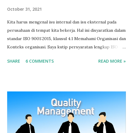
October 31, 2021
Kita harus mengenal isu internal dan isu eksternal pada
perusahaan di tempat kita bekerja. Hal ini disyaratkan dalam
standar ISO 9001:2015, klausul 4.1 Memahami Organisasi dan
Konteks organisasi. Saya kutip persyaratan lengkap ISO
9001:2015 terkait konteks organisasi yang berbunyi: 4.1
SHARE
6 COMMENTS
READ MORE »
Memahami organisasi dan konteksnya Organisasi harus
menentukan masalah internal dan eksternal yang relevan
dengan tujuan dan arahan stratejik yang dapat berpengaruh
pada kemampuan untuk mencapai hasil yang diinginkan dari
sistem manajemen mutu. Organisasi harus memantau dan
meninjau informasi tentang isu internal dan eksternal.
Sumber: SNI ISO 9001:2015