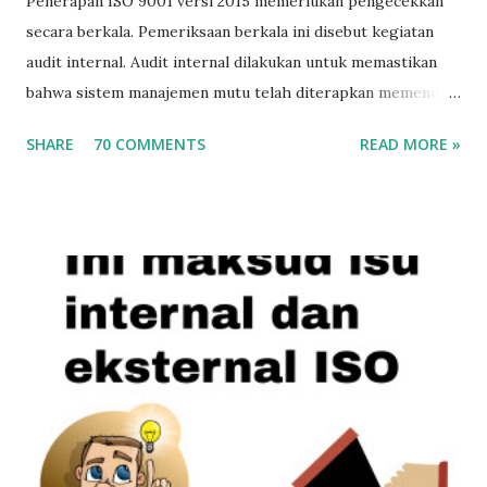
Penerapan ISO 9001 versi 2015 memerlukan pengecekkan
secara berkala. Pemeriksaan berkala ini disebut kegiatan
audit internal. Audit internal dilakukan untuk memastikan
bahwa sistem manajemen mutu telah diterapkan memenuhi
kaidah-kaidah yang disyaratkan ISO 9001 versi 2015. Agar
SHARE
70 COMMENTS
READ MORE »
kegiatan audit internal tidak terlalu lama, pelaksanaan audit
membutuhkan alat-alat bantu, misalnya checklist audit.
Checklist audit akan membantu auditor (orang yang
melakukan audit) sebagai panduan. Password Contoh
checklist audit ISO 9001 versi 2015 (password LIST01) File
Checklist audit ini merupakan sumbangan bapak Safrudin
(syafaran@yahoo.com), anggota WA Grup ISO Semoga file
bermanfaat buat Anda yang bertugas sebagai auditor
internal perusahaan dalam rangka melakukan audit internal
sistem manajemen mutu berbasis ISO 9001 versi 2015.