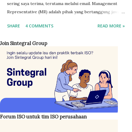
sering saya terima, terutama melalui email. Management
Representative (MR) adalah pihak yang bertanggung jawab
terhadap keberlangsungan sistem manajemen mutu ISO
SHARE
4 COMMENTS
READ MORE »
9001 di perusahaan. Perannya adalah mengoordinasikan
seluruh jajaran manajemen agar sistem berjalan sesuai
Join Sintegral Group
dengan persyaratan standar. Standar ISO 9001 sendiri tidak
menetapkan kriteria khusus mengenai siapa yang harus
menjabat sebagai MR. Namun, disarankan posisi ini
dipegang oleh personel dengan jabatan cukup tinggi,
seperti General Manager (GM) . Jika hal tersebut tidak
memungkinkan, manajemen setidaknya menunjuk seseorang
pada level manajer . Hal ini penting karena MR berperan
sebagai koordinator sekaligus penggerak implementasi
sistem mutu di perusahaan. ISO 45001:2018 Bahasa
Forum ISO untuk tim ISO perusahaan
Indonesia Adapun tugas-tugas Management Representative
antara lain: Menjamin sistem manajemen mutu ISO 9001