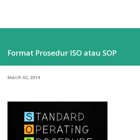
Format Prosedur ISO atau SOP
March 02, 2014