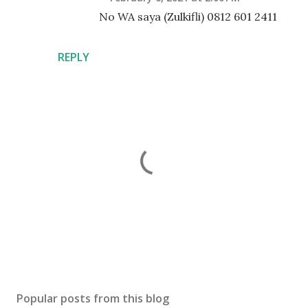
No WA saya (Zulkifli) 0812 601 2411
REPLY
P
o
s
Popular posts from this blog