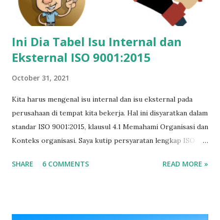
Ini Dia Tabel Isu Internal dan
Eksternal ISO 9001:2015
October 31, 2021
Kita harus mengenal isu internal dan isu eksternal pada
perusahaan di tempat kita bekerja. Hal ini disyaratkan dalam
standar ISO 9001:2015, klausul 4.1 Memahami Organisasi dan
Konteks organisasi. Saya kutip persyaratan lengkap ISO
9001:2015 terkait konteks organisasi yang berbunyi: 4.1
SHARE
6 COMMENTS
READ MORE »
Memahami organisasi dan konteksnya Organisasi harus
menentukan masalah internal dan eksternal yang relevan
dengan tujuan dan arahan stratejik yang dapat berpengaruh
pada kemampuan untuk mencapai hasil yang diinginkan dari