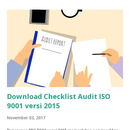
t
a
C
o
m
m
e
n
t
Download Checklist Audit ISO
9001 versi 2015
November 03, 2017