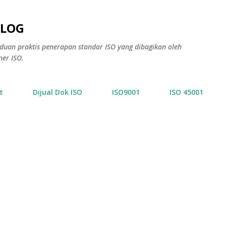
Skip to main content
BLOG
anduan praktis penerapan standar ISO yang dibagikan oleh
ner ISO.
t
Dijual Dok ISO
ISO9001
ISO 45001