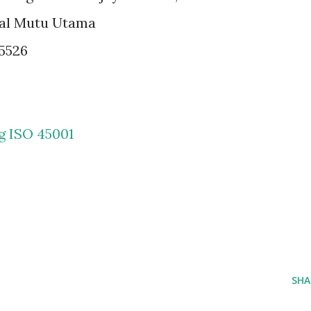
ral Mutu Utama
5526
g ISO 45001
SHA