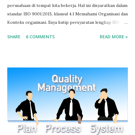
perusahaan di tempat kita bekerja. Hal ini disyaratkan dalam
standar ISO 9001:2015, klausul 4.1 Memahami Organisasi dan
Konteks organisasi. Saya kutip persyaratan lengkap ISO
9001:2015 terkait konteks organisasi yang berbunyi: 4.1
SHARE
6 COMMENTS
READ MORE »
Memahami organisasi dan konteksnya Organisasi harus
menentukan masalah internal dan eksternal yang relevan
dengan tujuan dan arahan stratejik yang dapat berpengaruh
pada kemampuan untuk mencapai hasil yang diinginkan dari
sistem manajemen mutu. Organisasi harus memantau dan
meninjau informasi tentang isu internal dan eksternal.
Sumber: SNI ISO 9001:2015