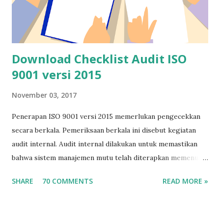
Download Checklist Audit ISO
9001 versi 2015
November 03, 2017
Penerapan ISO 9001 versi 2015 memerlukan pengecekkan
secara berkala. Pemeriksaan berkala ini disebut kegiatan
audit internal. Audit internal dilakukan untuk memastikan
bahwa sistem manajemen mutu telah diterapkan memenuhi
kaidah-kaidah yang disyaratkan ISO 9001 versi 2015. Agar
SHARE
70 COMMENTS
READ MORE »
kegiatan audit internal tidak terlalu lama, pelaksanaan audit
membutuhkan alat-alat bantu, misalnya checklist audit.
Checklist audit akan membantu auditor (orang yang