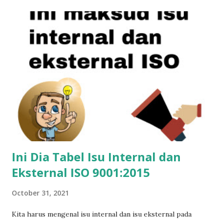
melakukan audit) sebagai panduan. Password Contoh
checklist audit ISO 9001 versi 2015 (password LIST01) File
Checklist audit ini merupakan sumbangan bapak Safrudin
(syafaran@yahoo.com), anggota WA Grup ISO Semoga file
bermanfaat buat Anda yang bertugas sebagai auditor
internal perusahaan dalam rangka melakukan audit internal
sistem manajemen mutu berbasis ISO 9001 versi 2015.
Ini Dia Tabel Isu Internal dan
Eksternal ISO 9001:2015
October 31, 2021
Kita harus mengenal isu internal dan isu eksternal pada