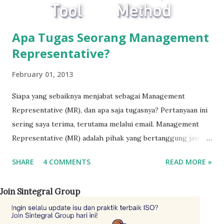
Apa Tugas Seorang Management
Representative?
February 01, 2013
Siapa yang sebaiknya menjabat sebagai Management
Representative (MR), dan apa saja tugasnya? Pertanyaan ini
sering saya terima, terutama melalui email. Management
Representative (MR) adalah pihak yang bertanggung jawab
terhadap keberlangsungan sistem manajemen mutu ISO
SHARE
4 COMMENTS
READ MORE »
9001 di perusahaan. Perannya adalah mengoordinasikan
seluruh jajaran manajemen agar sistem berjalan sesuai
Join Sintegral Group
dengan persyaratan standar. Standar ISO 9001 sendiri tidak
menetapkan kriteria khusus mengenai siapa yang harus
menjabat sebagai MR. Namun, disarankan posisi ini