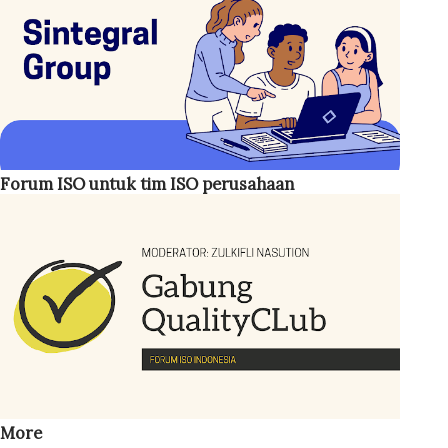
dipegang oleh personel dengan jabatan cukup tinggi,
seperti General Manager (GM) . Jika hal tersebut tidak
memungkinkan, manajemen setidaknya menunjuk seseorang
pada level manajer . Hal ini penting karena MR berperan
sebagai koordinator sekaligus penggerak implementasi
sistem mutu di perusahaan. ISO 45001:2018 Bahasa
Forum ISO untuk tim ISO perusahaan
Indonesia Adapun tugas-tugas Management Representative
antara lain: Menjamin sistem manajemen mutu ISO 9001
ditetapkan, diterapkan, d...
More