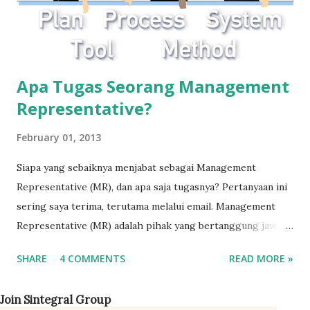
Apa Tugas Seorang Management
Representative?
February 01, 2013
Siapa yang sebaiknya menjabat sebagai Management
Representative (MR), dan apa saja tugasnya? Pertanyaan ini
sering saya terima, terutama melalui email. Management
Representative (MR) adalah pihak yang bertanggung jawab
terhadap keberlangsungan sistem manajemen mutu ISO
SHARE
4 COMMENTS
READ MORE »
9001 di perusahaan. Perannya adalah mengoordinasikan
seluruh jajaran manajemen agar sistem berjalan sesuai
Join Sintegral Group
dengan persyaratan standar. Standar ISO 9001 sendiri tidak