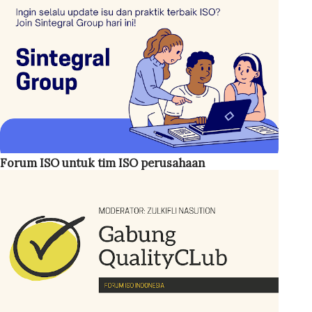
menetapkan kriteria khusus mengenai siapa yang harus
menjabat sebagai MR. Namun, disarankan posisi ini
dipegang oleh personel dengan jabatan cukup tinggi,
seperti General Manager (GM) . Jika hal tersebut tidak
memungkinkan, manajemen setidaknya menunjuk seseorang
pada level manajer . Hal ini penting karena MR berperan
sebagai koordinator sekaligus penggerak implementasi
sistem mutu di perusahaan. ISO 45001:2018 Bahasa
Forum ISO untuk tim ISO perusahaan
Indonesia Adapun tugas-tugas Management Representative
antara lain: Menjamin sistem manajemen mutu ISO 9001
ditetapkan, diterapkan, d...