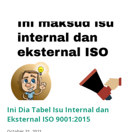
membutuhkan alat-alat bantu, misalnya checklist audit.
Checklist audit akan membantu auditor (orang yang
melakukan audit) sebagai panduan. Password Contoh
checklist audit ISO 9001 versi 2015 (password LIST01) File
Checklist audit ini merupakan sumbangan bapak Safrudin
(syafaran@yahoo.com), anggota WA Grup ISO Semoga file
bermanfaat buat Anda yang bertugas sebagai auditor
internal perusahaan dalam rangka melakukan audit internal
sistem manajemen mutu berbasis ISO 9001 versi 2015.
Ini Dia Tabel Isu Internal dan
Eksternal ISO 9001:2015
October 31, 2021