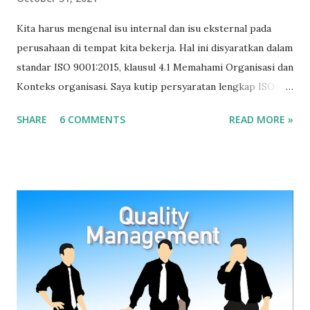
Kita harus mengenal isu internal dan isu eksternal pada
perusahaan di tempat kita bekerja. Hal ini disyaratkan dalam
standar ISO 9001:2015, klausul 4.1 Memahami Organisasi dan
Konteks organisasi. Saya kutip persyaratan lengkap ISO
9001:2015 terkait konteks organisasi yang berbunyi: 4.1
SHARE
6 COMMENTS
READ MORE »
Memahami organisasi dan konteksnya Organisasi harus
menentukan masalah internal dan eksternal yang relevan
dengan tujuan dan arahan stratejik yang dapat berpengaruh
pada kemampuan untuk mencapai hasil yang diinginkan dari
sistem manajemen mutu. Organisasi harus memantau dan
meninjau informasi tentang isu internal dan eksternal.
Sumber: SNI ISO 9001:2015