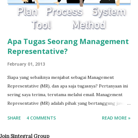
Apa Tugas Seorang Management
Representative?
February 01, 2013
Siapa yang sebaiknya menjabat sebagai Management
Representative (MR), dan apa saja tugasnya? Pertanyaan ini
sering saya terima, terutama melalui email. Management
Representative (MR) adalah pihak yang bertanggung jawab
terhadap keberlangsungan sistem manajemen mutu ISO
SHARE
4 COMMENTS
READ MORE »
9001 di perusahaan. Perannya adalah mengoordinasikan
seluruh jajaran manajemen agar sistem berjalan sesuai
Join Sintegral Group
dengan persyaratan standar. Standar ISO 9001 sendiri tidak