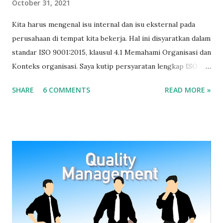
October 31, 2021
Kita harus mengenal isu internal dan isu eksternal pada
perusahaan di tempat kita bekerja. Hal ini disyaratkan dalam
standar ISO 9001:2015, klausul 4.1 Memahami Organisasi dan
Konteks organisasi. Saya kutip persyaratan lengkap ISO
9001:2015 terkait konteks organisasi yang berbunyi: 4.1
SHARE
6 COMMENTS
READ MORE »
Memahami organisasi dan konteksnya Organisasi harus
menentukan masalah internal dan eksternal yang relevan
dengan tujuan dan arahan stratejik yang dapat berpengaruh
pada kemampuan untuk mencapai hasil yang diinginkan dari
sistem manajemen mutu. Organisasi harus memantau dan
meninjau informasi tentang isu internal dan eksternal.
Sumber: SNI ISO 9001:2015