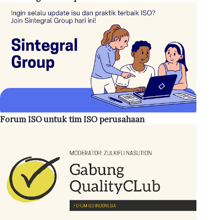
menetapkan kriteria khusus mengenai siapa yang harus
menjabat sebagai MR. Namun, disarankan posisi ini
dipegang oleh personel dengan jabatan cukup tinggi,
seperti General Manager (GM) . Jika hal tersebut tidak
memungkinkan, manajemen setidaknya menunjuk seseorang
pada level manajer . Hal ini penting karena MR berperan
sebagai koordinator sekaligus penggerak implementasi
sistem mutu di perusahaan. ISO 45001:2018 Bahasa
Forum ISO untuk tim ISO perusahaan
Indonesia Adapun tugas-tugas Management Representative
antara lain: Menjamin sistem manajemen mutu ISO 9001
ditetapkan, diterapkan, d...