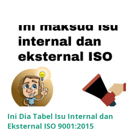
membutuhkan alat-alat bantu, misalnya checklist audit.
Checklist audit akan membantu auditor (orang yang
melakukan audit) sebagai panduan. Password Contoh
checklist audit ISO 9001 versi 2015 (password LIST01) File
Checklist audit ini merupakan sumbangan bapak Safrudin
(syafaran@yahoo.com), anggota WA Grup ISO Semoga file
bermanfaat buat Anda yang bertugas sebagai auditor
internal perusahaan dalam rangka melakukan audit internal
sistem manajemen mutu berbasis ISO 9001 versi 2015.
Ini Dia Tabel Isu Internal dan
Eksternal ISO 9001:2015