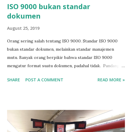
ISO 9000 bukan standar
dokumen
August 25, 2019
Orang sering salah tentang ISO 9000. Standar ISO 9000
bukan standar dokumen, melainkan standar manajemen
mutu. Banyak orang berpikir bahwa standar ISO 9000
mengatur format suatu dokumen, padahal tidak. Pandangan
ini salah. ISO 9000 tidak mengatur bentuk atau pola
SHARE
POST A COMMENT
READ MORE »
dokumen, misalnya bentuk prosedur atau SOP, format
instruksi kerja (IK) atau bahkan bentuk suatu formulir
(form) Format dokumen ditentukan oleh perusahaan
masing-masing sesuai dengan keinginannya. Kita ambil
contoh SOP. Dalam SOP, misalnya, di dalamnya terdapat
"Tujuan", "Ruang Lingkup" dan "Referensi" Tujuan
mengindikasikan hal yang ingin dicapai prosedur, Ruang