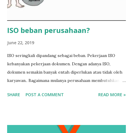
Kerahasiaan data harus terjamin sebab bila data dapat
diakses pihak tidak berkepentingan, data berpotensi di...
ISO beban perusahaan?
June 22, 2019
ISO seringkali dipandang sebagai beban. Pekerjaan ISO
kebanyakan pekerjaan dokumen. Dengan adanya ISO,
dokumen semakin banyak entah diperlukan atau tidak oleh
karyawan.. Bagaimana mulanya perusahaan membutuhkan
sertifikat ISO? Tulis komentar Anda di
SHARE
POST A COMMENT
READ MORE »
#ISObebanperusahaan