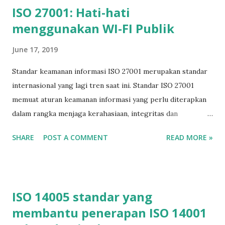
ISO 27001: Hati-hati
menggunakan WI-FI Publik
June 17, 2019
Standar keamanan informasi ISO 27001 merupakan standar
internasional yang lagi tren saat ini. Standar ISO 27001
memuat aturan keamanan informasi yang perlu diterapkan
dalam rangka menjaga kerahasiaan, integritas dan
ketersediaan informasi. Dalam standar ini terdapat sejumlah
SHARE
POST A COMMENT
READ MORE »
kontrol informasi yang dapat dibaca di blog ini: 114 Security
Control Salah satu kontrol informasi yang disediakan ISO
27001 antara lain perlunya kehati-hatian dalam mengakses
WI-FI publik . Kita wajib berhati-hati menggunakan WI-FI
ISO 14005 standar yang
publik sebab penggunaan WI-FI publik tidak sepenuhnya
membantu penerapan ISO 14001
aman. Jaringan WI-FI yang tidak aman dapat disusupi oleh