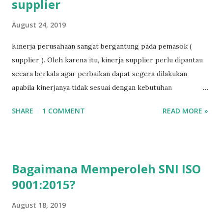
supplier
August 24, 2019
Kinerja perusahaan sangat bergantung pada pemasok (
supplier ). Oleh karena itu, kinerja supplier perlu dipantau
secara berkala agar perbaikan dapat segera dilakukan
apabila kinerjanya tidak sesuai dengan kebutuhan
perusahaan. Salah satu cara untuk memantau kinerja
SHARE
1 COMMENT
READ MORE »
supplier adalah dengan melakukan audit supplier.
Pelaksanaan audit supplier memerlukan alat bantu berupa
checklist audit. Checklist audit supplier dalam format XLS
dapat diunduh melalui blog ini. Checklist tersebut berisi
Bagaimana Memperoleh SNI ISO
daftar pertanyaan dan penilaian audit, termasuk formulir
9001:2015?
tindakan perbaikan yang harus dilakukan oleh supplier.
Untuk mengunduh checklist audit supplier, silakan klik di
August 18, 2019
sini: Checklist Audit Supplier (xls) . Baca juga: ISO