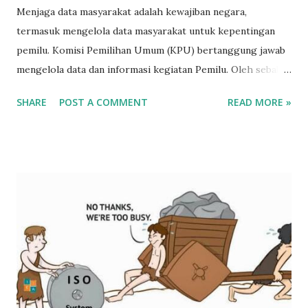
Menjaga data masyarakat adalah kewajiban negara,
termasuk mengelola data masyarakat untuk kepentingan
pemilu. Komisi Pemilihan Umum (KPU) bertanggung jawab
mengelola data dan informasi kegiatan Pemilu. Oleh sebab
itu, tata kelola informasi oleh KPU harus maksimal dan
SHARE
POST A COMMENT
READ MORE »
sebaik mungkin agar informasi yang dikelola terjaga dari
aspek kerahasiaan (confidentiality ), integritas (integrity)
dan ketersediaan (availability) . Pengelolaan informasi tanpa
mempertimbangkan ketiga aspek tersebut menyebabkan
informasi tidak aman, diragukan dan tidak dapat dipercaya.
Ke tiga aspek keamanan informasi di atas dikenal dengan
segitiga keamanan informasi atau landasan keamanan
informasi. Ketiga aspek itu merupakan inti dari standar
keamanan informasi yang bertaraf internasional ISO 27001.
Kerahasiaan, Integritas dan ketersediaan informasi
merupakan pilar standar ISO 27001. Kerahasiaan Data