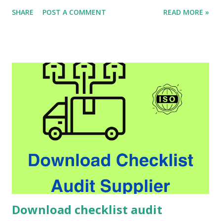
pelancong disebut sekarang dengan istilah overtourism .
SHARE
POST A COMMENT
READ MORE »
Ledakan jumlah pelancong dari tahun ke tahun berdampak
buruk secara global. Overtourism sudah pada tingkat
mengkawatirkan. Singkatnya, overtourism merupakan
dampak buruk akibat eksploitasi pariwisata. Tak sekadar
volume turis yang membeludak, tetapi pariwisata yang
menggerus daya dukung lingkungan, ekologi, sosial, dan
budaya. Organisasi Pariwisata Dunia PBB (UNWTO)
menyebutkan, ledakan pariwisata global memecahkan
rekornya tahun 2017 lalu, peningkatan paling tajam sejak
2010. Tercatat pada 2017 itu terjadi 1,3 miliar kedatangan
turis internasional. Tahun 2018, angkanya tercatat 1,4 miliar
kedatangan. Bandingkan saja, di tahun 1995, kedatangan
turis internasional masih tercat...
Download checklist audit