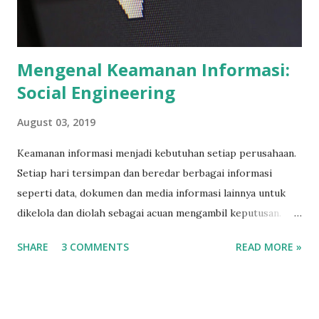
Mengenal Keamanan Informasi:
Social Engineering
August 03, 2019
Keamanan informasi menjadi kebutuhan setiap perusahaan.
Setiap hari tersimpan dan beredar berbagai informasi
seperti data, dokumen dan media informasi lainnya untuk
dikelola dan diolah sebagai acuan mengambil keputusan.
Keputusan yang benar harus lah mengacu informasi yang
SHARE
3 COMMENTS
READ MORE »
benar. Sebab itu informasi perlu dijaga dari kerahasiaan,
integritas dan ketersediaan. Ini lah moto dari standar
internasional keamanan informasi ISO 27001. Tujuannya
agar informasi yang tersimpan dan beredar di perusahaan