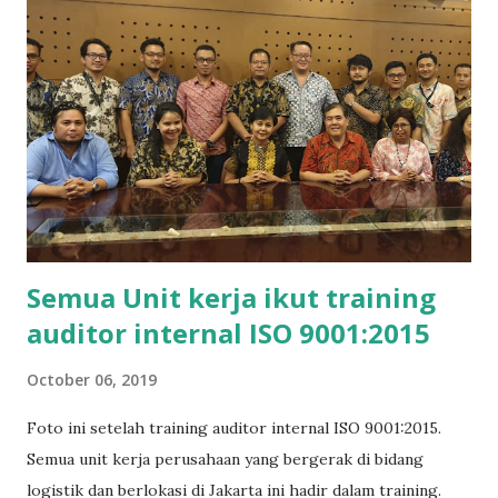
menjaga agar informasi terjaga: Kerahasiaannya (
confidential ) terhadap upaya penyadapan atau akses oleh
pihak yang tidak berkepentingan Integritasnya ( integrity )
agar informasi (data) tidak diubah, dihapus atau diganti oleh
orang yang tidak berwenang Ketersediaanya ( availability )
agar informasi (dokumen, data) tersedia saat diperlukan.
Perlindungan informasi dapat dicapai dengan penerapan
standar keamanan informasi ISO 27001:2013. Standar in...
Semua Unit kerja ikut training
auditor internal ISO 9001:2015
October 06, 2019
Foto ini setelah training auditor internal ISO 9001:2015.
Semua unit kerja perusahaan yang bergerak di bidang
logistik dan berlokasi di Jakarta ini hadir dalam training.