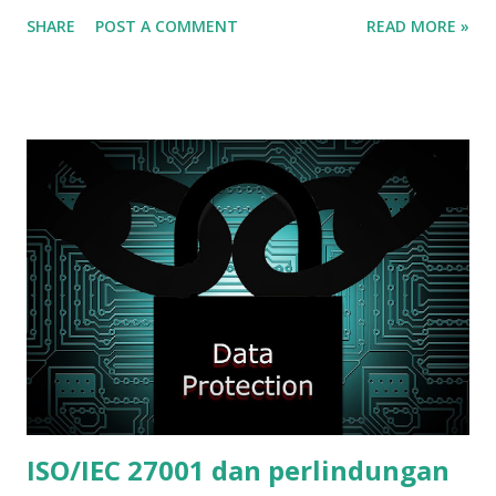
supaya pengelolaan dan pengembangan sektor pariwisata
SHARE
POST A COMMENT
READ MORE »
bisa lebih fokus dan terarah dan pelayanan sektor ini
berkualitas serta berkelanjutan. Lembaga standar
internasional ISO telah merilis sejumlah standar
internasional sektor pariwisata. Simak video di bawa ini
untuk keterangan tentang standar internasional pariwisata.
ISO/IEC 27001 dan perlindungan