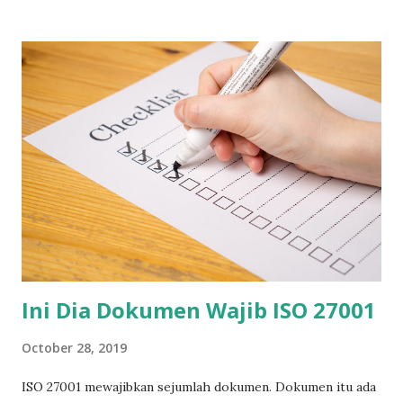
mengikuti syarat ISO 9001. Agenda permasalahan telah diisi
sebelum rapat, termasuk tindaklanjut dan tenggat waktu
perbaikan yang disepakati. Pihak yang bertanggung jawab
iuntuk mengambil tindakan perbaikan pun telah ditunjuk dan
ditulis dalam notulen rapat . Proses penyelesaian masalah
ini dilakukan sebelum rapat. Alhasil, dalam rapat Tinjauan
Manajemen para peserta (semua manager) dan direktur
mendengar paparan management representative
perusahaan, masalah-masalah penting yang terjadi di
perusahaan itu berikut rencana perbaikan yang telah
disusun sebelum rapat. Sesekali direktur memberi arahan ...
Ini Dia Dokumen Wajib ISO 27001
October 28, 2019
ISO 27001 mewajibkan sejumlah dokumen. Dokumen itu ada