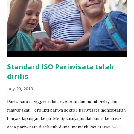
data tidak dirubah atau dimodifikasi oleh orang yang tidak
berkepentingan. Data harus terjaga kesesuaiannya atau
keakurasian data. Contoh: Medical record, personal record
harus akurat dan tidak diubah oleh pihak yang tidak
berkepentingan. Availability : Informasi atau data harus
tersedia jika diperluk...
Standard ISO Pariwisata telah
dirilis
July 20, 2019
Pariwisata menggerakkan ekonomi dan memberdayakan
masyarakat. Terbukti bahwa sektor pariwisata menciptakan
banyak lapangan kerja. Menigkatnya jumlah turis ke area-
area pariwisata diseluruh dunia memerlukan aturan baku