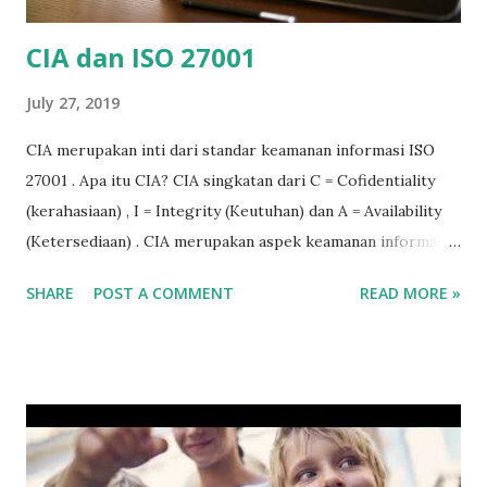
laporan pemeriksaan bara...
CIA dan ISO 27001
July 27, 2019
CIA merupakan inti dari standar keamanan informasi ISO
27001 . Apa itu CIA? CIA singkatan dari C = Cofidentiality
(kerahasiaan) , I = Integrity (Keutuhan) dan A = Availability
(Ketersediaan) . CIA merupakan aspek keamanan informasi
yang menjadi landasan standar ISO 27001. Keamanan
SHARE
POST A COMMENT
READ MORE »
informasi melingkupi ketiga aspek keamanan informasi CIA.
Confidetiality : Menjaga kerahasiaan informasi dari pihak
yang tidak berkepentingan. Informasi hanya bisa diakses
oleh pihak yang memiliki kewenangan. Contoh: dokumen
keuangan yang sifatnya rahasia harus dilindungi dari orang
yang tidak berkepentingan, begitu juga dengan laporan
hasil riset, dll Integrity : Menjamin bahwa informasi atau