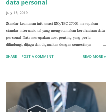
data personal
July 15, 2019
Standar keamanan informasi ISO/IEC 27001 merupakan
standar internasional yang mengutamakan kerahasiaan data
personal. Data merupakan aset penting yang perlu
dilindungi, dijaga dan digunakan dengan semestinya,
demikian ketentuan standar ISO/IEC 27001. Selain itu,
SHARE
POST A COMMENT
READ MORE »
ISO/IEC 27001 mewajibkan setiap organisasi yang
mengadopsi standar internasionakl keamanan informasi itu
untuk mematuhi peraturan perundangan yang berkaitan
dengan penggunaaan data personal. Hal ini untuk mencegah
penggunaan data personal yang tidak benar. Sekarang ini
data pribadi marak diperjualbelikan. Untuk jelasnya, baca
tulisan tentang data personal di bawah ini: