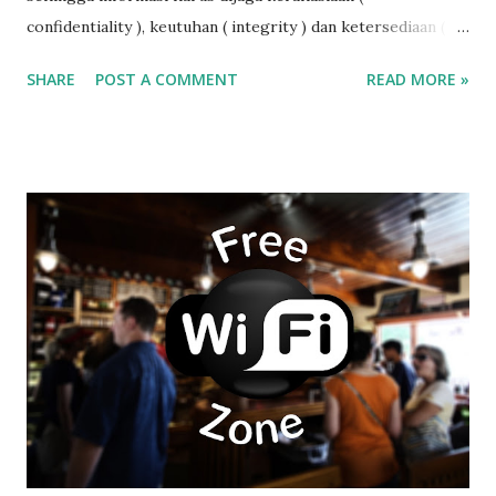
confidentiality ), keutuhan ( integrity ) dan ketersediaan (
availability ). Data personil merupakan informasi penting .
SHARE
POST A COMMENT
READ MORE »
Menurut ISO 27001 , data personil harus dijaga
kerahasiaannya dan tidak boleh disebarkan kepada orang
lain tanpa persetujuan pemilik data. Perlindungan data ada
undang-undangnya. ISO 27001 mewajibkan perngguna
standar ISO 27001 mematuhi peraturan perudangan
khusunya yang berkaitan dengan perlindungan data atau
informasi seseorang.