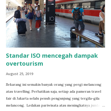
lingkup menerangkan cakupan prosedur dan referensi
menhelaskan acuan prosedur. Semua istilah itu biasanya
terdapat dalam suatu SOP. Akan tetapi, penulisan istilah-
istilah itu tidaklah baku menurut ISO 9000. Bentuk baku
dari suatu SOP ditentukan oleh manajemen perusahaan
masing-masing Selain itu hal yang biasanya dibuat ...
Standar ISO mencegah dampak
overtourism
August 25, 2019
Sekarang ini semakin banyak orang yang pergi melancong
atau travelling. Perhatikan saja, setiap ada pameran travel
fair di Jakarta selalu penuh pengunjung yang tergila-gila
melancong. Ledakan pariwisata atau meningkatnya jumlah