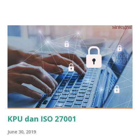
ditentukan secara spesifik oleh ISO 9001:2015. Standar
internasional menyerahkan cara penilaian auditor internal
kepada manajeman perusahaan sesuai dengan kebijakan
masing-masing. Ada contoh kriteria penilaian auditor
internal yang bisa digunakan. Contoh ini sumbangan dari
seoarang anggota group QualityClub, forum ISO melalui
Whatsapp group. Dokumen bisa di-download. Cara
download mudah, klik blog QualityClub , lalu klik Arsip , f ile
nomor 48 (Poin Penilaian Auditor internal, file pdf). Baca
juga: Sepuluh Kendala Audit Internal
KPU dan ISO 27001
June 30, 2019