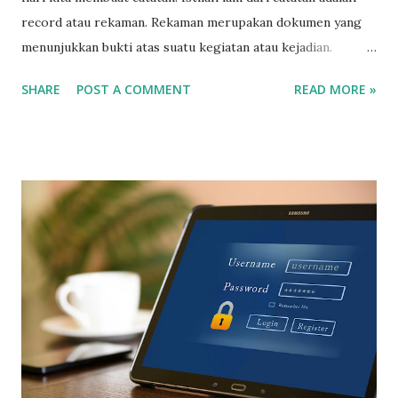
record atau rekaman. Rekaman merupakan dokumen yang
menunjukkan bukti atas suatu kegiatan atau kejadian.
Contoh rekaman antara lain laporan harian, rekam medis (
SHARE
POST A COMMENT
READ MORE »
medical record ), laporan audit, bukti inspeksi, dan lain-lain.
Rekaman digunakan sebagai bukti sekaligus sebagai bahan
evaluasi dalam pengambilan keputusan. ISO 9000
mensyaratkan agar masa simpan rekaman ditetapkan secara
jelas. Rekaman yang telah melewati masa simpan dapat
dimusnahkan sepanjang ketentuan tersebut dicantumkan
dalam prosedur. Apabila masa simpan tidak ditentukan,
jumlah rekaman akan terus menumpuk dan menyulitkan
pengelolaan, terutama karena keterbatasan ruang
penyimpanan. Penentuan masa simpan rekaman memiliki
dasar acuan. Masa simpan dapat mengacu pada beberapa
sumber berikut: Kebijakan internal perusahaan Persyaratan
pelanggan Peraturan perundang-undangan Sebagai contoh,