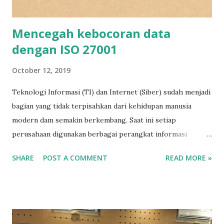
Mencegah kebocoran data
dengan ISO 27001
October 12, 2019
Teknologi Informasi (TI) dan Internet (Siber) sudah menjadi
bagian yang tidak terpisahkan dari kehidupan manusia
modern dam semakin berkembang. Saat ini setiap
perusahaan digunakan berbagai perangkat informasi
dimulai dengan hadirnya laptop, server, router dan lain-lain,
SHARE
POST A COMMENT
READ MORE »
termasuk penggunaan smartphone dalam bekerja.
Perangkat-perangkat informasi itu digunakan untuk efisiesi
dalam bekerja. Seiring dengan meningkatnya penggunaan
perangkat informasi perlu diperhatikan keamanan
informasi. Memperhatikan keamanan informasi artinya